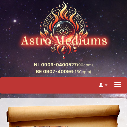
NL 0909-0400527
(90cpm)
BE 0907-40096
(150cpm)