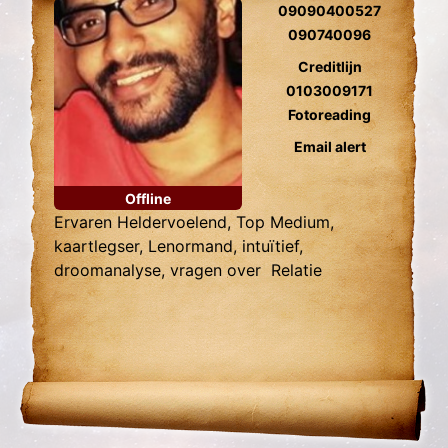
09090400527
090740096
Creditlijn
0103009171
Fotoreading
Email alert
Offline
Ervaren Heldervoelend, Top Medium,
kaartlegser, Lenormand, intuïtief,
droomanalyse, vragen over Relatie
problemen en levensvragen