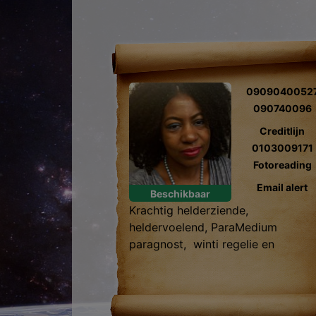
0909040052
090740096
Creditlijn
0103009171
Fotoreading
Email alert
Beschikbaar
Krachtig helderziende,
heldervoelend, ParaMedium
paragnost, winti regelie en
gebeden, koetluku, relatie,
kaartlegging, fotoreading,
zielsliefde, tweelingzielen,
toekomst voorspelling, relatie