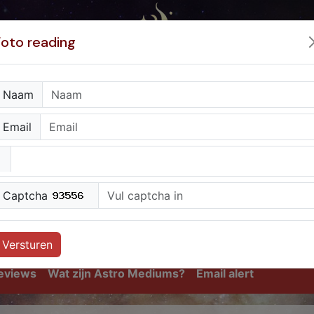
Foto reading
Naam
Email
Captcha
NL 0909-0400527
(90cpm)
BE 0907-40096
(150cpm)
Versturen
eviews
Wat zijn Astro Mediums?
Email alert