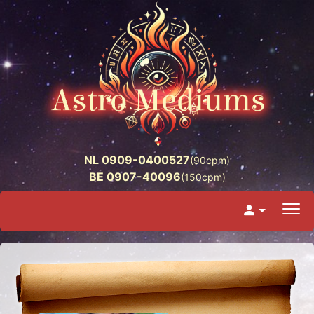
NL 0909-0400527
(90cpm)
BE 0907-40096
(150cpm)