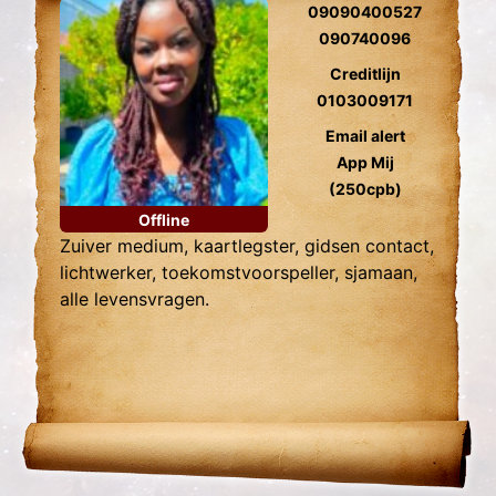
09090400527
090740096
Creditlijn
0103009171
Email alert
App Mij
(250cpb)
Offline
Zuiver medium, kaartlegster, gidsen contact,
lichtwerker, toekomstvoorspeller, sjamaan,
alle levensvragen.