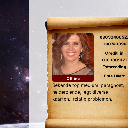
0909040052
090740096
Creditlijn
0103009171
Fotoreading
Email alert
Offline
Bekende top medium, paragnost,
helderziende, legt diverse
kaarten, relatie problemen,
zielsliefde, tweelingzielen,
fotoreading, levensvragen .