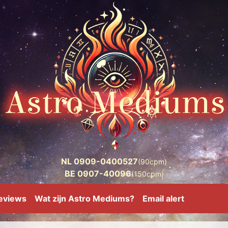
NL 0909-0400527
(90cpm)
BE 0907-40096
(150cpm)
eviews
Wat zijn Astro Mediums?
Email alert