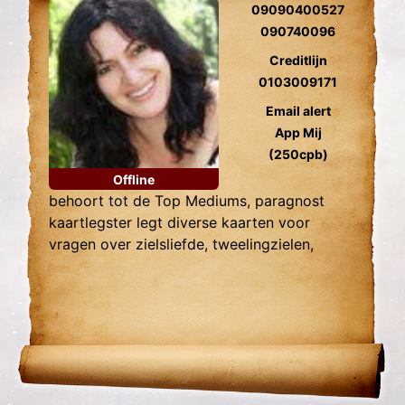
09090400527
090740096
Creditlijn
0103009171
Email alert
App Mij
(250cpb)
Offline
behoort tot de Top Mediums, paragnost
kaartlegster legt diverse kaarten voor
vragen over zielsliefde, tweelingzielen,
relatie problemen en al uw overige
Levensvragen.